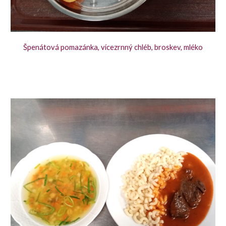
Špenátová pomazánka, vícezrnný chléb, broskev, mléko